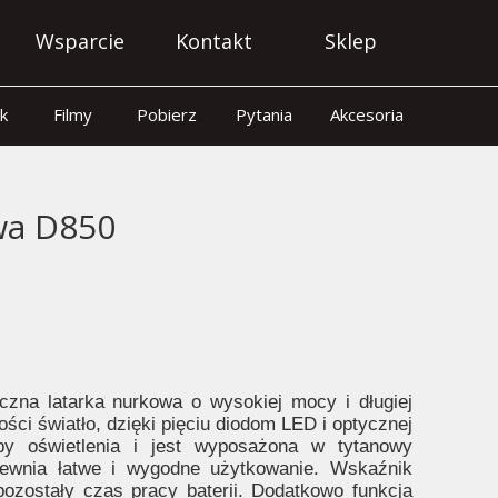
Wsparcie
Kontakt
Sklep
k
Filmy
Pobierz
Pytania
Akcesoria
wa D850
a latarka nurkowa o wysokiej mocy i długiej
ości światło, dzięki pięciu diodom LED i optycznej
yby oświetlenia i jest wyposażona w tytanowy
pewnia łatwe i wygodne użytkowanie. Wskaźnik
pozostały czas pracy baterii. Dodatkowo funkcja