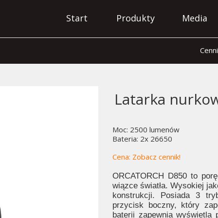
Start
Produkty
Media
Cenni
Latarka nurko
Moc: 2500 lumenów
Bateria: 2x 26650
Cena:
Zobacz cennik!
ORCATORCH D850 to poręczn
wiązce światła. Wysokiej jak
konstrukcji. Posiada 3 tr
przycisk boczny, który za
baterii zapewnia wyświetla 