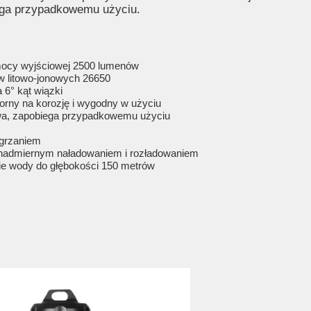
ega przypadkowemu użyciu.
mocy wyjściowej 2500 lumenów
w litowo-jonowych 26650
 6° kąt wiązki
orny na korozję i wygodny w użyciu
wa, zapobiega przypadkowemu użyciu
egrzaniem
 nadmiernym naładowaniem i rozładowaniem
nie wody do głębokości 150 metrów