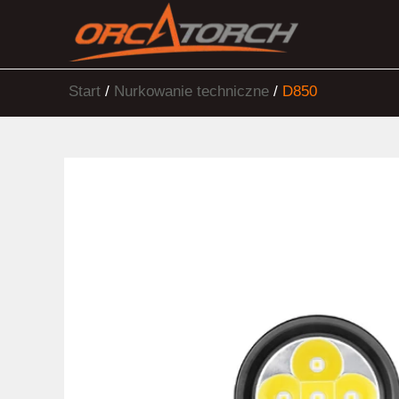
Start
/
Nurkowanie t
echniczne
/
D850