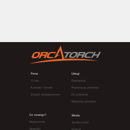
Firma
Usługi
O nas
Gwarancja
Kontakt
/ Serwis
Rejestracja produktu
Zostań dy
strybutorem
Do pobrania
Wsparcie produktu
Co nowego?
Media
Wydarzenia
Społeczność
Nowości
Galerie