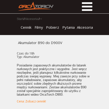
Start
/
Akcesoria
/
<
Cennik
Filmy
Pobierz
Pytania
Akcesoria
Akumulator B90 do D900V
Czas: do 18h
Typ: Akumulator
Posiadanie zapasowych akumulatorów do latarek
nurkowych jest praktyczne i wygodne. Jest wręcz
niezbędne, jeśli planujesz kilkukrotne nurkowanie
podczas swojej wyprawy. Miej zawsze przy sobie w
pełni naładowane, zapasowe akumulatory, aby
oszczędzić sobie zbędnych dłuższych przerw
między nurkowaniami. Zestaw akumulatorów B90
został specjalnie zaprojektowany do użytku z
latarkami wideo OrcaTorch D900.
Cena:
Zobacz cennik!