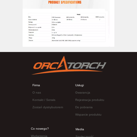
Firma
Usługi
O nas
Gwarancja
Kontakt
/ Serwis
Rejestracja produktu
Zostań dy
strybutorem
Do pobrania
Wsparcie produktu
Co nowego?
Media
Wydarzenia
Społeczność