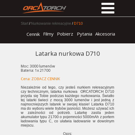
Start
/
Nurkowanie rekreacyjne
/
D710
Filmy
Pobierz
Pytania
Akcesoria
Cennik
Latarka nurkowa D710
Moc: 3000 lumenów
Bateria: 1x 21700
Cena: ZOBACZ CENNIK
Niezależnie od tego, czy jesteś nurkiem rekreacyjnym
czy technicznym, latarka nurkowa ORCATORCH D710
przyda się Tobie podczas każdego nurkowania. Światło
tej latarki świeci z mocą 3000 lumenów i jest jedną z
najmocniejszych latarek w swojej klasie! Latarka D710
ma do wyboru wiele trybów jasności. Możesz używać ich
w zależności od potrzeb. Latarkę zasila jeden
akumulator typu 21700 o pojemności 5000mAh z portem
ładowania typu C, co ułatwia ładowanie w dowolnym
miejscu.
Opis
: